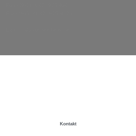
Fon +49 (0) 46 42 . 9 25 96-0
Fax +49 (0) 46 42 . 9 25 96-20
E-mail info@ostseedienst.de
Kontakt