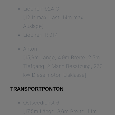
Liebherr 924 C
[12,1t max. Last, 14m max.
Auslage]
Liebherr R 914
Anton
[15,9m Länge, 4,9m Breite, 2,5m
Tiefgang, 2 Mann Besatzung, 276
kW Dieselmotor, Eisklasse]
TRANSPORTPONTON
Ostseedienst 6
[17,5m Länge, 8,6m Breite, 1,1m