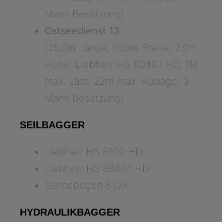
Mann Besatzung]
Ostseedienst 13
[25,0m Länge, 10,0m Breite, 2,0m
Höhe, Liebherr HS 8040.1 HD, 18t
max. Last, 22m max. Auslage, 3
Mann Besatzung]
SEILBAGGER
Liebherr HS 8100 HD
Liebherr HS 8040.1 HD
Sennebogen 613R
HYDRAULIKBAGGER