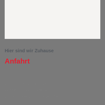
Hier sind wir Zuhause
Anfahrt
OSTSEEDIENST
GmbH
Wasserbau und Schifffahrt
24376 Kappeln · Am Hafen 20e