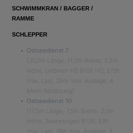
SCHWIMMKRAN / BAGGER /
RAMME
SCHLEPPER
Ostseedienst 7
[30,0m Länge, 11,2m Breite, 2,5m
Höhe, Liebherr HS 8100 HD, 27,8t
max. Last, 26m max. Auslage, 4
Mann Besatzung]
Ostseedienst 10
[17,5m Länge, 7,5m Breite, 2,0m
Höhe, Sennebogen 613R, 8,8t
max. Last, 18m max. Auslage, 3