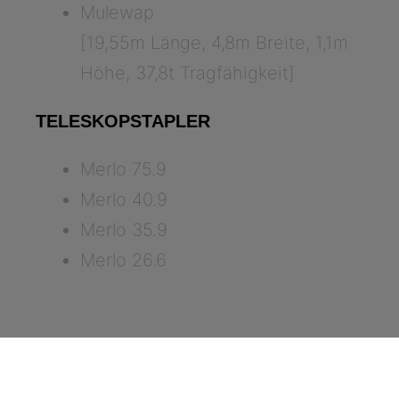
Mulewap
[19,55m Länge, 4,8m Breite, 1,1m
Höhe, 37,8t Tragfähigkeit]
TELESKOPSTAPLER
Merlo 75.9
Merlo 40.9
Merlo 35.9
Merlo 26.6